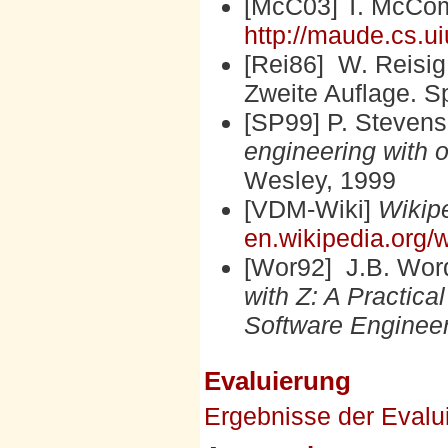
[McC03] T. McCo
http://maude.cs.u
[Rei86] W. Reisig
Zweite Auflage. S
[SP99] P. Stevens
engineering with 
Wesley, 1999
[VDM-Wiki]
Wikip
en.wikipedia.org
[Wor92] J.B. Wor
with Z: A Practic
Software Enginee
Evaluierung
Ergebnisse der Evalu