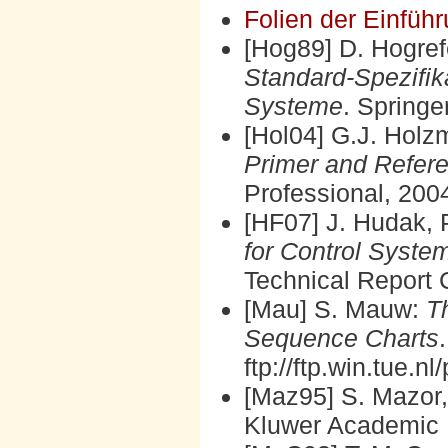
Folien der Einfüh
[Hog89] D. Hogre
Standard-Spezifika
Systeme
. Springe
[Hol04] G.J. Hol
Primer and Refer
Professional, 200
[HF07] J. Hudak, P
for Control System
Technical Report
[Mau] S. Mauw:
T
Sequence Charts
ftp://ftp.win.tue.n
[Maz95] S. Mazor,
Kluwer Academic 